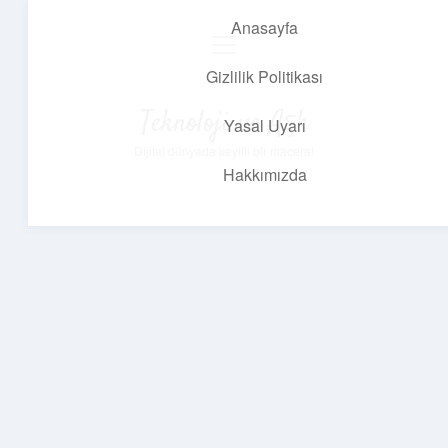
Anasayfa
menüyü
aç
Gizlilik Politikası
Teknoloji ve Aşk
Yasal Uyarı
Dijital dünyada keyifli bir macera!
Hakkımızda