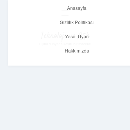
Anasayfa
menüyü
aç
Gizlilik Politikası
Teknoloji ve Aşk
Yasal Uyarı
Dijital dünyada keyifli bir macera!
Hakkımızda