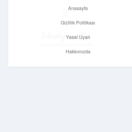
Anasayfa
menüyü
aç
Gizlilik Politikası
Teknoloji ve Aşk
Yasal Uyarı
Dijital dünyada keyifli bir macera!
Hakkımızda