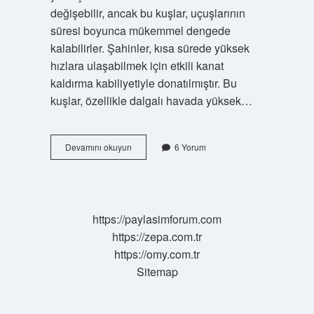
değişebilir, ancak bu kuşlar, uçuşlarının
süresi boyunca mükemmel dengede
kalabilirler. Şahinler, kısa sürede yüksek
hızlara ulaşabilmek için etkili kanat
kaldırma kabiliyetiyle donatılmıştır. Bu
kuşlar, özellikle dalgalı havada yüksek…
En
Devamını okuyun
6 Yorum
hızlı
kuşu
nedir
https://paylasimforum.com
https://zepa.com.tr
https://omy.com.tr
Sitemap