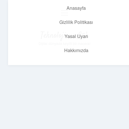
Anasayfa
menüyü
aç
Gizlilik Politikası
Teknoloji ve Aşk
Yasal Uyarı
Dijital dünyada keyifli bir macera!
Hakkımızda