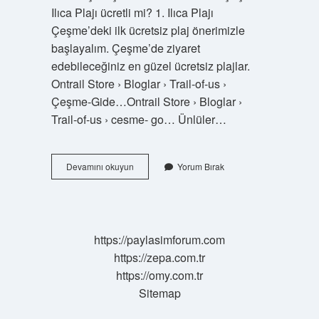
Ilıca Plajı ücretli mi? 1. Ilıca Plajı
Çeşme’deki ilk ücretsiz plaj önerimizle
başlayalım. Çeşme’de ziyaret
edebileceğiniz en güzel ücretsiz plajlar.
Ontrail Store › Bloglar › Trail-of-us ›
Çeşme-Gide…Ontrail Store › Bloglar ›
Trail-of-us › cesme- go… Ünlüler…
Çeşmenin
Devamını okuyun
Yorum Bırak
En
Güzel
Plajı
Hangisi
https://paylasimforum.com
https://zepa.com.tr
https://omy.com.tr
Sitemap