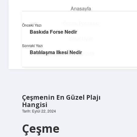
Anasayfa
menüyü
aç
Gizlilik Politikası
Önceki Yazı
Baskıda Forse Nedir
Teknoloji ve Aşk
Yasal Uyarı
Sonraki Yazı
Dijital dünyada keyifli bir macera!
Batılılaşma Ilkesi Nedir
Hakkımızda
Çeşmenin En Güzel Plajı
Hangisi
Tarih: Eylül 22, 2024
Çeşme