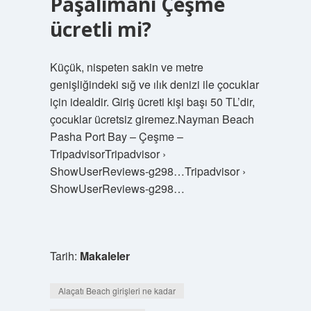
Paşalimanı Çeşme
ücretli mi?
Küçük, nispeten sakin ve metre
genişliğindeki sığ ve ılık denizi ile çocuklar
için idealdir. Giriş ücreti kişi başı 50 TL’dir,
çocuklar ücretsiz giremez.Nayman Beach
Pasha Port Bay – Çeşme –
TripadvisorTripadvisor ›
ShowUserReviews-g298…Tripadvisor ›
ShowUserReviews-g298…
Tarih:
Makaleler
Alaçatı Beach girişleri ne kadar