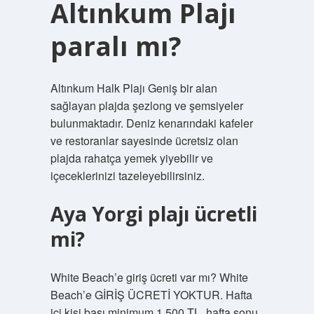
Altınkum Plajı
paralı mı?
Altınkum Halk Plajı Geniş bir alan
sağlayan plajda şezlong ve şemsiyeler
bulunmaktadır. Deniz kenarındaki kafeler
ve restoranlar sayesinde ücretsiz olan
plajda rahatça yemek yiyebilir ve
içeceklerinizi tazeleyebilirsiniz.
Aya Yorgi plajı ücretli
mi?
White Beach’e giriş ücreti var mı? White
Beach’e GİRİŞ ÜCRETİ YOKTUR. Hafta
içi kişi başı minimum 1.500 TL, hafta sonu