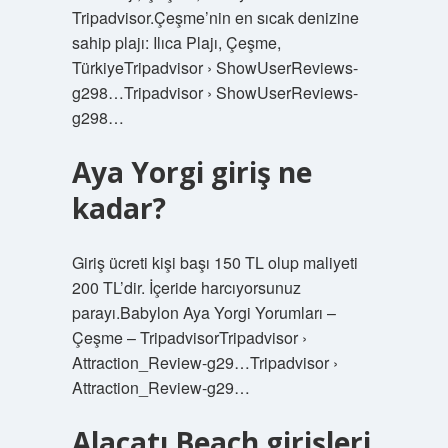
Tripadvisor.Çeşme’nin en sıcak denizine
sahip plajı: Ilıca Plajı, Çeşme,
TürkiyeTripadvisor › ShowUserReviews-
g298…Tripadvisor › ShowUserReviews-
g298…
Aya Yorgi giriş ne
kadar?
Giriş ücreti kişi başı 150 TL olup maliyeti
200 TL’dir. İçeride harcıyorsunuz
parayı.Babylon Aya Yorgi Yorumları –
Çeşme – TripadvisorTripadvisor ›
Attraction_Review-g29…Tripadvisor ›
Attraction_Review-g29…
Alaçatı Beach girişleri