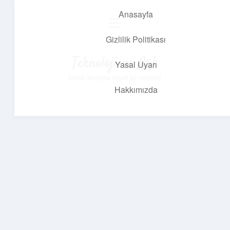
Anasayfa
menüyü
aç
Gizlilik Politikası
Teknoloji ve Aşk
Yasal Uyarı
Dijital dünyada keyifli bir macera!
Hakkımızda