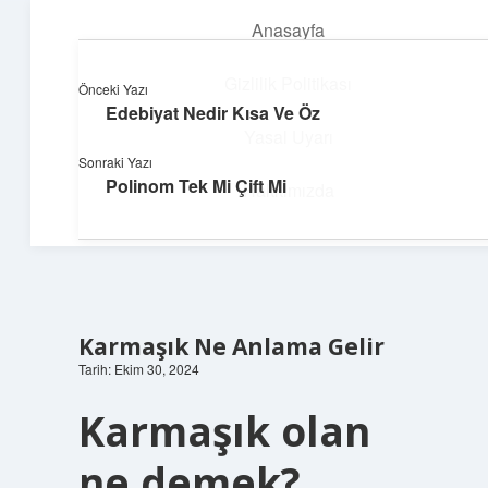
Anasayfa
menüyü
aç
Gizlilik Politikası
Önceki Yazı
Edebiyat Nedir Kısa Ve Öz
Teknoloji ve Aşk
Yasal Uyarı
Sonraki Yazı
Dijital dünyada keyifli bir macera!
Polinom Tek Mi Çift Mi
Hakkımızda
Karmaşık Ne Anlama Gelir
Tarih: Ekim 30, 2024
Karmaşık olan
ne demek?