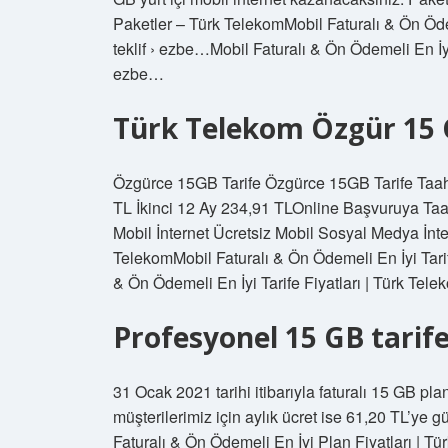
Paketler – Türk TelekomMobil Faturalı & Ön Ödem
teklif › ezbe…Mobil Faturalı & Ön Ödemeli En İyi 
ezbe…
Türk Telekom Özgür 15 
Özgürce 15GB Tarife Özgürce 15GB Tarife Taahh
TL İkinci 12 Ay 234,91 TLOnline Başvuruya Taa
Mobil İnternet Ücretsiz Mobil Sosyal Medya İnte
TelekomMobil Faturalı & Ön Ödemeli En İyi Tarife 
& Ön Ödemeli En İyi Tarife Fiyatları | Türk Teleko
Profesyonel 15 GB tarife
31 Ocak 2021 tarihi itibarıyla faturalı 15 GB pla
müşterilerimiz için aylık ücret ise 61,20 TL’ye 
Faturalı & Ön Ödemeli En İyi Plan Fiyatları | Tü