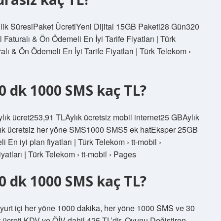
ilik SüresiPaket ÜcretiYeni Dijital 15GB Paketi28 Gün320
Faturalı & Ön Ödemeli En İyi Tarife Fiyatları | Türk
ı & Ön Ödemeli En İyi Tarife Fiyatları | Türk Telekom ›
0 dk 1000 SMS kaç TL?
k ücret253,91 TLAylık ücretsiz mobil internet25 GBAylık
lık ücretsiz her yöne SMS1000 SMS5 ek hatEksper 25GB
n iyi plan fiyatları | Türk Telekom › tt-mobil ›
atları | Türk Telekom › tt-mobil › Pages
0 dk 1000 SMS kaç TL?
yurt içi her yöne 1000 dakika, her yöne 1000 SMS ve 30
t ücreti KDV ve ÖİV dahil 425 TL’dir. Oyunu Değiştiren