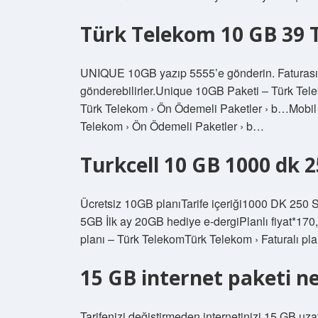
Türk Telekom 10 GB 39 TL
UNIQUE 10GB yazıp 5555’e gönderin. Fatura
gönderebilirler.Unique 10GB Paketi – Türk Telek
Türk Telekom › Ön Ödemeli Paketler › b…Mobil Fa
Telekom › Ön Ödemeli Paketler › b…
Turkcell 10 GB 1000 dk 
Ücretsiz 10GB planıTarife içeriği1000 DK 250 
5GB İlk ay 20GB hediye e-dergi​Planlı fiyat*17
planı – Türk TelekomTürk Telekom › Faturalı pla
15 GB internet paketi n
Tarifenizi değiştirmeden internetinizi 15 GB uza