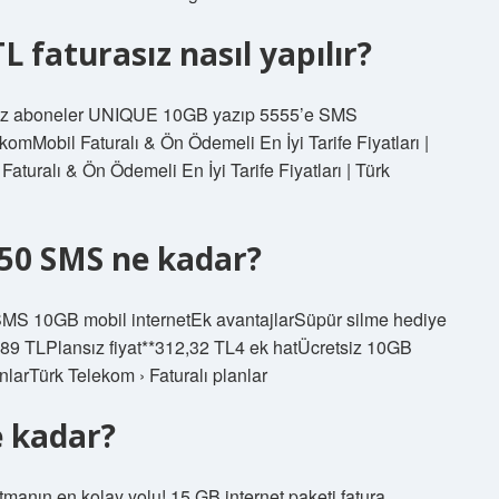
 faturasız nasıl yapılır?
sız aboneler UNIQUE 10GB yazıp 5555’e SMS
omMobil Faturalı & Ön Ödemeli En İyi Tarife Fiyatları |
turalı & Ön Ödemeli En İyi Tarife Fiyatları | Türk
250 SMS ne kadar?
SMS 10GB mobil internetEk avantajlarSüpür silme hediye
0,89 TLPlansız fiyat**312,32 TL4 ek hatÜcretsiz 10GB
nlarTürk Telekom › Faturalı planlar
e kadar?
tmanın en kolay yolu! 15 GB internet paketi fatura