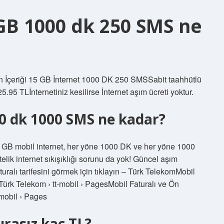
GB 1000 dk 250 SMS ne
n İçeriği 15 GB İnternet 1000 DK 250 SMSSabit taahhütlü
.95 TL​İnternetiniz kesilirse İnternet aşım ücreti yoktur.
0 dk 1000 SMS ne kadar?
10 GB mobil internet, her yöne 1000 DK ve her yöne 1000
ik internet sıkışıklığı sorunu da yok! Güncel aşım
turalı tarifesini görmek için tıklayın – Türk TelekomMobil
rı Türk Telekom › tt-mobil › PagesMobil Faturalı ve Ön
t-mobil › Pages
rasız kaç TL?