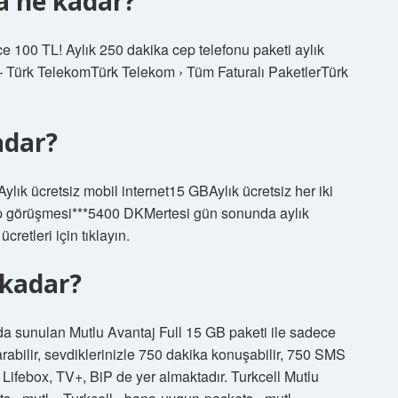
a ne kadar?
ce 100 TL! Aylık 250 dakika cep telefonu paketi aylık
 – Türk TelekomTürk Telekom › Tüm Faturalı PaketlerTürk
adar?
lık ücretsiz mobil internet15 GBAylık ücretsiz her iki
up görüşmesi***5400 DKMertesi gün sonunda aylık
cretleri için tıklayın.
 kadar?
 sunulan Mutlu Avantaj Full 15 GB paketi ile sadece
arabilir, sevdiklerinizle 750 dakika konuşabilir, 750 SMS
e Lifebox, TV+, BiP de yer almaktadır. Turkcell Mutlu