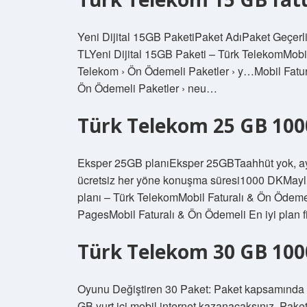
Yeni Dijital 15GB PaketiPaket AdıPaket Geçerl
TLYeni Dijital 15GB Paketi – Türk TelekomMobil 
Telekom › Ön Ödemeli Paketler › y…Mobil Fatural
Ön Ödemeli Paketler › neu…
Türk Telekom 25 GB 100
Eksper 25GB planıEksper 25GBTaahhüt yok, aylı
ücretsiz her yöne konuşma süresi1000 DKMay
planı – Türk TelekomMobil Faturalı & Ön Ödemeli E
PagesMobil Faturalı & Ön Ödemeli En iyi plan fiy
Türk Telekom 30 GB 100
Oyunu Değiştiren 30 Paket: Paket kapsamında 
GB yurt içi mobil internet kazanacaksınız. Pake