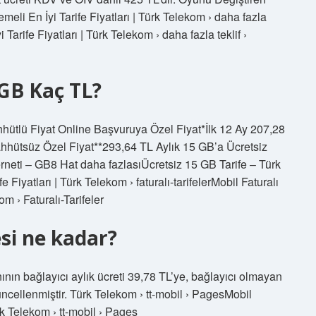
eli En İyi Tarife Fiyatları | Türk Telekom › daha fazla
Tarife Fiyatları | Türk Telekom › daha fazla teklif ›
GB Kaç TL?
ütlü Fiyat Online Başvuruya Özel Fiyat*İlk 12 Ay 207,28
hhütsüz Özel Fiyat**293,64 TL Aylık 15 GB’a Ücretsiz
rneti – GB8 Hat daha fazlasıÜcretsiz 15 GB Tarife – Türk
Fiyatları | Türk Telekom › faturalı-tarifelerMobil Faturalı
m › Faturalı-Tarifeler
si ne kadar?
nının bağlayıcı aylık ücreti 39,78 TL’ye, bağlayıcı olmayan
güncellenmiştir. Türk Telekom › tt-mobil › PagesMobil
rk Telekom › tt-mobil › Pages