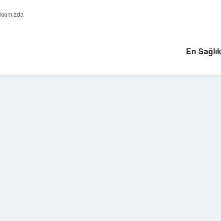
kkımızda
En Sağlık
Sidebar
https://grandoperabetgir