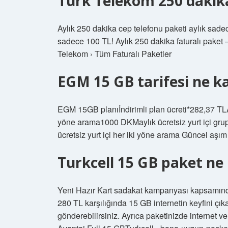
Türk Telekom 250 dakik
Aylık 250 dakika cep telefonu paketi aylık sade
sadece 100 TL! Aylık 250 dakika faturalı paket
Telekom › Tüm Faturalı Paketler
EGM 15 GB tarifesi ne k
EGM 15GB planıİndirimli plan ücreti*282,37 TLAy
yöne arama​1000 DKMaylık ücretsiz yurt içi gr
ücretsiz yurt içi her iki yöne arama Güncel aşım ü
Turkcell 15 GB paket ne
Yeni Hazır Kart sadakat kampanyası kapsamında
280 TL karşılığında 15 GB internetin keyfini çık
gönderebilirsiniz. Ayrıca paketinizde internet v