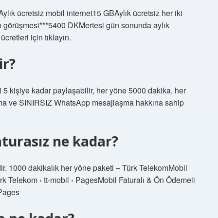
lık ücretsiz mobil internet15 GBAylık ücretsiz her iki
up görüşmesi***5400 DKMertesi gün sonunda aylık
cretleri için tıklayın.
ir?
i 5 kişiye kadar paylaşabilir, her yöne 5000 dakika, her
ama ve SINIRSIZ WhatsApp mesajlaşma hakkına sahip
turasız ne kadar?
dir. 1000 dakikalık her yöne paketi – Türk TelekomMobil
Türk Telekom › tt-mobil › PagesMobil Faturalı & Ön Ödemeli
› Pages