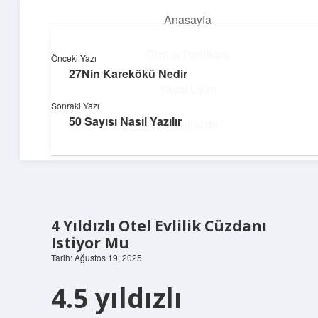
Anasayfa
menüyü
aç
Gizlilik Politikası
Önceki Yazı
27Nin Karekökü Nedir
Teknoloji ve Aşk
Yasal Uyarı
Sonraki Yazı
Dijital dünyada keyifli bir macera!
50 Sayısı Nasıl Yazılır
Hakkımızda
4 Yıldızlı Otel Evlilik Cüzdanı
Istiyor Mu
Tarih: Ağustos 19, 2025
4.5 yıldızlı