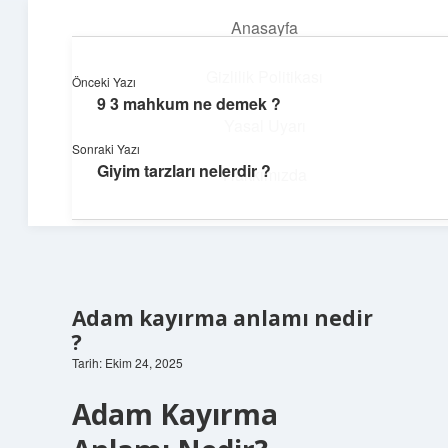
Anasayfa
menüyü
aç
Gizlilik Politikası
Önceki Yazı
9 3 mahkum ne demek ?
Teknoloji ve Aşk
Yasal Uyarı
Sonraki Yazı
Dijital dünyada keyifli bir macera!
Giyim tarzları nelerdir ?
Hakkımızda
Adam kayırma anlamı nedir
?
Tarih: Ekim 24, 2025
Adam Kayırma