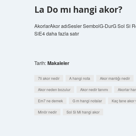
La Do mı hangi akor?
AkorlarAkor adıSesler SembolG-DurG Sol Si
SiE4 daha fazla satır
Tarih:
Makaleler
7li akor nedir
A hangi nota
Akor mantığı nedir
Akor neden bozulur
Akor nedir tanımı
Akorlar ha
Em7 ne demek
G m hangi notalar
Kaç tane akor 
Minör nedir
Sol Si Mi hangi akor