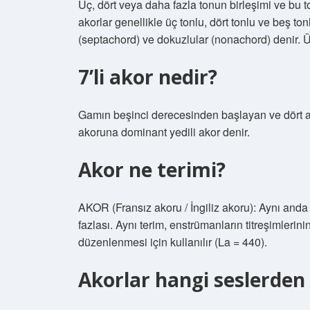
Üç, dört veya daha fazla tonun birleşimi ve bu 
akorlar genellikle üç tonlu, dört tonlu ve beş ton
(septachord) ve dokuzlular (nonachord) denir. Ü
7’li akor nedir?
Gamın beşinci derecesinden başlayan ve dört a
akoruna dominant yedili akor denir.
Akor ne terimi?
AKOR (Fransız akoru / İngiliz akoru): Aynı anda 
fazlası. Aynı terim, enstrümanların titreşimlerin
düzenlenmesi için kullanılır (La = 440).
Akorlar hangi seslerden