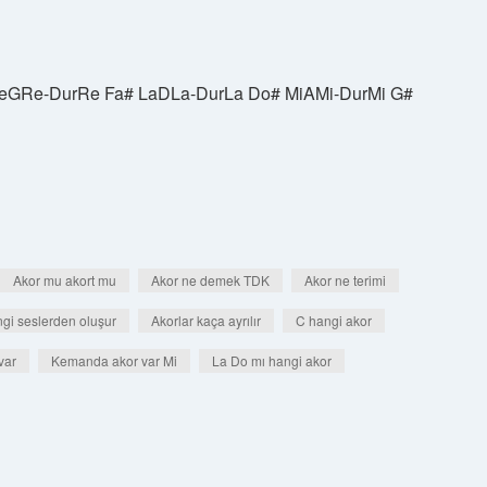
 ReGRe-DurRe Fa# LaDLa-DurLa Do# MiAMi-DurMi G#
Akor mu akort mu
Akor ne demek TDK
Akor ne terimi
ngi seslerden oluşur
Akorlar kaça ayrılır
C hangi akor
var
Kemanda akor var Mi
La Do mı hangi akor