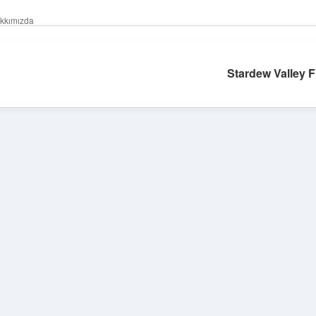
kkımızda
Stardew Valley 
Sidebar
https://grandoperabetgiris.com/
tulipbetgiris.org