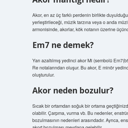
Akor, en az üç farklı perdenin birlikte duyulduğu
yerleştirileceği, müzik tarzına veya o anda müzik
armonisinde, akorlar, kök notanın üzerine üçüncü
Em7 ne demek?
Yarı azaltılmış yedinci akor Mi (sembolü Em7(b5) 
Re notalarından oluşur. Bu akor, E minör yedin
oluşturulur.
Akor neden bozulur?
Sıcak bir ortamdan soğuk bir ortama geçtiğiniz
olabilir. Çarpma, vurma vb. Bu nedenler, enstr
bozulmasının nedenleri arasındadır. Ayrıca, e
akort bozulması meydana gelebilir.