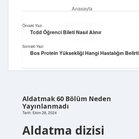
Anasayfa
menüyü
aç
Gizlilik Politikası
Önceki Yazı
Tcdd Öğrenci Bileti Nasıl Alınır
Teknoloji ve Aşk
Yasal Uyarı
Sonraki Yazı
Dijital dünyada keyifli bir macera!
Bos Protein Yüksekliği Hangi Hastalığın Belirti
Hakkımızda
Aldatmak 60 Bölüm Neden
Yayınlanmadı
Tarih: Ekim 28, 2024
Aldatma dizisi