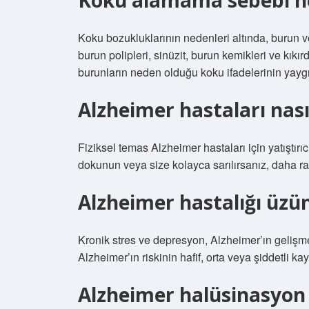
Koku alamama sebebi n
Koku bozukluklarının nedenleri altında, burun ve 
burun polipleri, sinüzit, burun kemikleri ve kıkırd
burunların neden olduğu koku ifadelerinin yaygı
Alzheimer hastaları nası
Fiziksel temas Alzheimer hastaları için yatıştırıcı
dokunun veya size kolayca sarılırsanız, daha ra
Alzheimer hastalığı üzü
Kronik stres ve depresyon, Alzheimer’ın gelişme r
Alzheimer’ın riskinin hafif, orta veya şiddetli k
Alzheimer halüsinasyon 