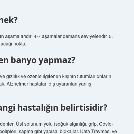
emek?
n aşamalarıdır; 4-7 aşamalar demans seviyeleridir. 5.
yacağı nokta.
den banyo yapmaz?
 gizlilik ve özenle ilgilenen kişinin tutumları onların
ak, Alzheimer hastaları dış uyaranları yanlış
i hastalığın belirtisidir?
enler: Üst solunum yolu (soğuk algınlığı, grip, Covid-
un polipleri, sapma gibi yapısal blokajlar. Kafa Travması ve