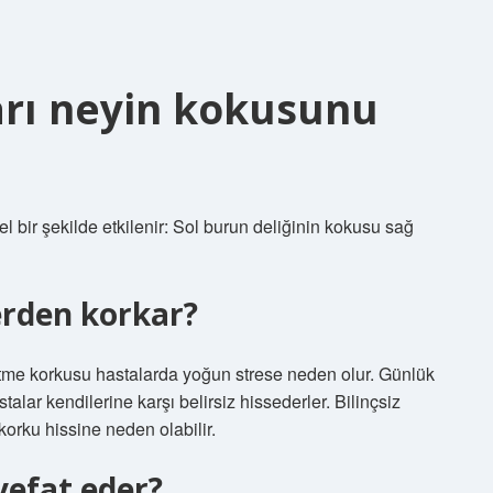
arı neyin kokusunu
l bir şekilde etkilenir: Sol burun deliğinin kokusu sağ
erden korkar?
betme korkusu hastalarda yoğun strese neden olur. Günlük
talar kendilerine karşı belirsiz hissederler. Bilinçsiz
korku hissine neden olabilir.
vefat eder?