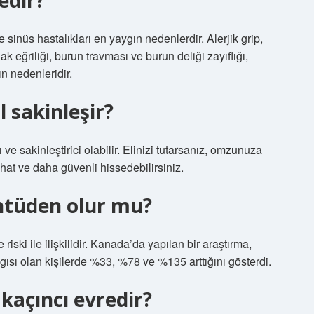
edir?
sinüs hastalıkları en yaygın nedenlerdir. Alerjik grip,
ak eğriliği, burun travması ve burun deliği zayıflığı,
n nedenleridir.
l sakinleşir?
 ve sakinleştirici olabilir. Elinizi tutarsanız, omzunuza
hat ve daha güvenli hissedebilirsiniz.
ntüden olur mu?
iski ile ilişkilidir. Kanada’da yapılan bir araştırma,
aygısı olan kişilerde %33, %78 ve %135 arttığını gösterdi.
kaçıncı evredir?