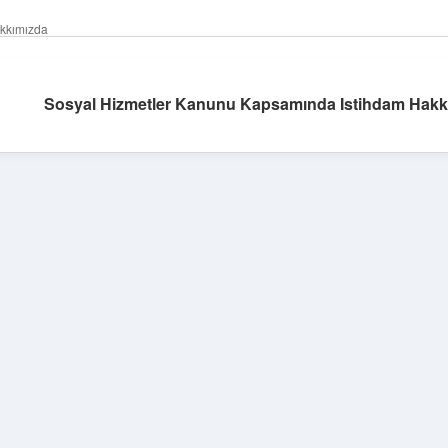
kkımızda
Sosyal Hizmetler Kanunu Kapsamında Istihdam Hakkı 
Sidebar
https://grandoperabetgir