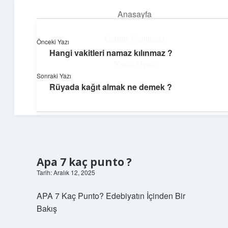
Anasayfa
menüyü
aç
Gizlilik Politikası
Önceki Yazı
Hangi vakitleri namaz kılınmaz ?
Teknoloji ve Aşk
Yasal Uyarı
Sonraki Yazı
Dijital dünyada keyifli bir macera!
Rüyada kağıt almak ne demek ?
Hakkımızda
Apa 7 kaç punto ?
Tarih: Aralık 12, 2025
APA 7 Kaç Punto? Edebiyatın İçinden Bir
Bakış