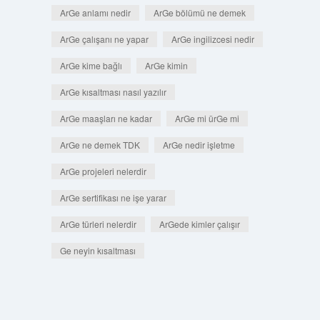
ArGe anlamı nedir
ArGe bölümü ne demek
ArGe çalışanı ne yapar
ArGe ingilizcesi nedir
ArGe kime bağlı
ArGe kimin
ArGe kısaltması nasıl yazılır
ArGe maaşları ne kadar
ArGe mi ürGe mi
ArGe ne demek TDK
ArGe nedir işletme
ArGe projeleri nelerdir
ArGe sertifikası ne işe yarar
ArGe türleri nelerdir
ArGede kimler çalışır
Ge neyin kısaltması