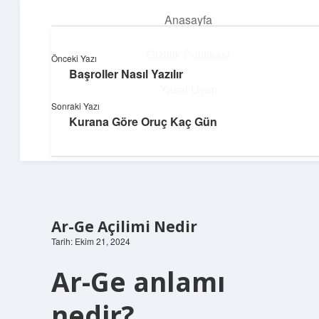
Anasayfa
menüyü
aç
Gizlilik Politikası
Önceki Yazı
Başroller Nasıl Yazılır
Teknoloji ve Aşk
Yasal Uyarı
Sonraki Yazı
Dijital dünyada keyifli bir macera!
Kurana Göre Oruç Kaç Gün
Hakkımızda
Ar-Ge Açilimi Nedir
Tarih: Ekim 21, 2024
Ar-Ge anlamı
nedir?