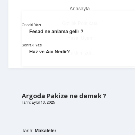
Anasayfa
menüyü
aç
Gizlilik Politikası
Önceki Yazı
Fesad ne anlama gelir ?
Teknoloji ve Aşk
Yasal Uyarı
Sonraki Yazı
Dijital dünyada keyifli bir macera!
Haz ve Acı Nedir?
Hakkımızda
Argoda Pakize ne demek ?
Tarih: Eylül 13, 2025
Tarih:
Makaleler