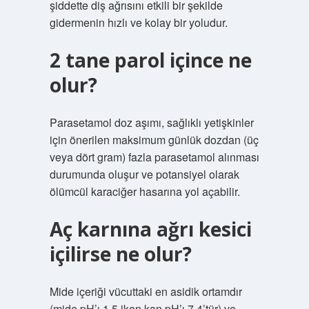
şiddette diş ağrısını etkili bir şekilde
gidermenin hızlı ve kolay bir yoludur.
2 tane parol içince ne
olur?
Parasetamol doz aşımı, sağlıklı yetişkinler
için önerilen maksimum günlük dozdan (üç
veya dört gram) fazla parasetamol alınması
durumunda oluşur ve potansiyel olarak
ölümcül karaciğer hasarına yol açabilir.
Aç karnına ağrı kesici
içilirse ne olur?
Mide içeriği vücuttaki en asidik ortamdır
(mide pH’ı 1,5 iken kan pH’ı 7,4’tür) ve