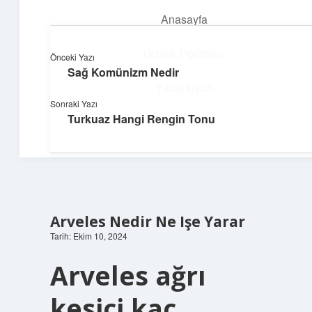
Anasayfa
menüyü
aç
Gizlilik Politikası
Önceki Yazı
Sağ Komünizm Nedir
Teknoloji ve Aşk
Yasal Uyarı
Sonraki Yazı
Dijital dünyada keyifli bir macera!
Turkuaz Hangi Rengin Tonu
Hakkımızda
Arveles Nedir Ne Işe Yarar
Tarih: Ekim 10, 2024
Arveles ağrı
kesici kaç