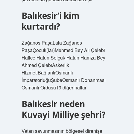
Balıkesir’i kim
kurtardı?
Zağanos PaşaLala Zağanos
PaşaÇocuk(lar)Mehmed Bey Ali Çelebi
Hatice Hatun Selçuk Hatun Hamza Bey
Ahmed ÇelebiAskerlik
HizmetiBağlantıOsmanlı
İmparatorluğuŞubeOsmanlı Donanması
Osmanlı Ordusu19 diğer hatlar
Balıkesir neden
Kuvayi Milliye şehri?
Vatan savunmasının bölgesel direnişe