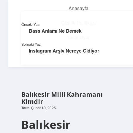
Anasayfa
menüyü
aç
Gizlilik Politikası
Önceki Yazı
Bass Anlamı Ne Demek
Teknoloji ve Aşk
Yasal Uyarı
Sonraki Yazı
Dijital dünyada keyifli bir macera!
Instagram Arşiv Nereye Gidiyor
Hakkımızda
Balıkesir Milli Kahramanı
Kimdir
Tarih: Şubat 19, 2025
Balıkesir