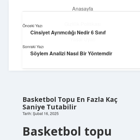
Anasayfa
menüyü
aç
Gizlilik Politikası
Önceki Yazı
Cinsiyet Ayrımcılığı Nedir 6 Sınıf
Teknoloji ve Aşk
Yasal Uyarı
Sonraki Yazı
Dijital dünyada keyifli bir macera!
Söylem Analizi Nasıl Bir Yöntemdir
Hakkımızda
Basketbol Topu En Fazla Kaç
Saniye Tutabilir
Tarih: Şubat 16, 2025
Basketbol topu