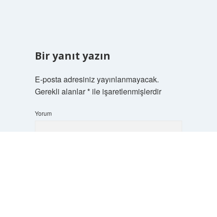
Bir yanıt yazın
E-posta adresiniz yayınlanmayacak.
Gerekli alanlar
*
ile işaretlenmişlerdir
Yorum
Scrol
to
the
top