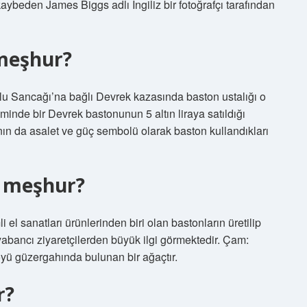
aybeden James Biggs adlı İngiliz bir fotoğrafçı tarafından
meşhur?
u Sancağı’na bağlı Devrek kazasında baston ustalığı o
eminde bir Devrek bastonunun 5 altın liraya satıldığı
ın da asalet ve güç sembolü olarak baston kullandıkları
e meşhur?
el sanatları ürünlerinden biri olan bastonların üretilip
e yabancı ziyaretçilerden büyük ilgi görmektedir. Çam:
öyü güzergahında bulunan bir ağaçtır.
r?