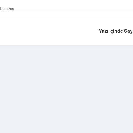
kkımızda
Yazı Içinde Sayı
Sidebar
https://grandoperabetgir