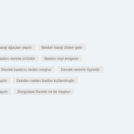
angi ağaçtan yapılır
Baston hangi dilden gelir
aston nerede ünlüdür
Baston neyi simgeler
Devrek bastonu neden meşhur
Devrek nerenin ilçesidir
pılır
Eskiden neden baston kullanılmıştır
pılır
Zonguldak Devrek ne ile meşhur