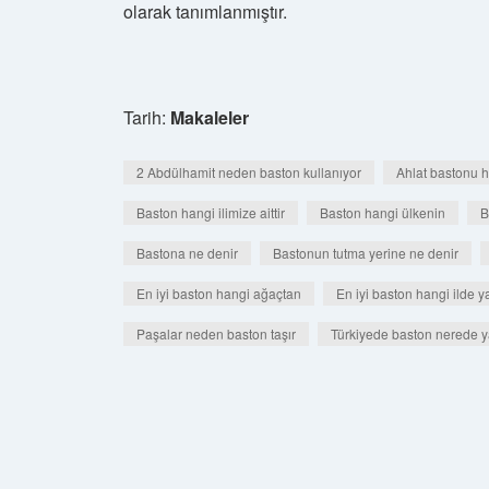
olarak tanımlanmıştır.
Tarih:
Makaleler
2 Abdülhamit neden baston kullanıyor
Ahlat bastonu h
Baston hangi ilimize aittir
Baston hangi ülkenin
B
Bastona ne denir
Bastonun tutma yerine ne denir
En iyi baston hangi ağaçtan
En iyi baston hangi ilde ya
Paşalar neden baston taşır
Türkiyede baston nerede ya