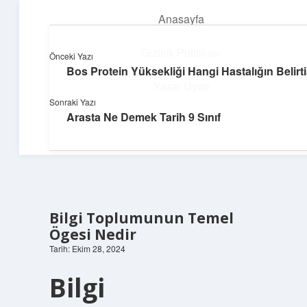
Anasayfa
menüyü
aç
Gizlilik Politikası
Önceki Yazı
Bos Protein Yüksekliği Hangi Hastalığın Belirti
Teknoloji ve Aşk
Yasal Uyarı
Sonraki Yazı
Dijital dünyada keyifli bir macera!
Arasta Ne Demek Tarih 9 Sınıf
Hakkımızda
Bilgi Toplumunun Temel
Ögesi Nedir
Tarih: Ekim 28, 2024
Bilgi