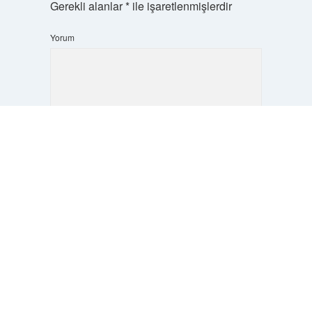
Gerekli alanlar
*
ile işaretlenmişlerdir
Yorum
Scrol
to
the
top
İsim*
E-Posta*