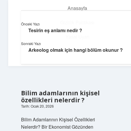
Anasayfa
menüyü
aç
Gizlilik Politikası
Önceki Yazı
Tesirin eş anlamı nedir ?
Teknoloji ve Aşk
Yasal Uyarı
Sonraki Yazı
Dijital dünyada keyifli bir macera!
Arkeolog olmak için hangi bölüm okunur ?
Hakkımızda
Bilim adamlarının kişisel
özellikleri nelerdir ?
Tarih: Ocak 20, 2026
Bilim Adamlarının Kişisel Özellikleri
Nelerdir? Bir Ekonomist Gözünden