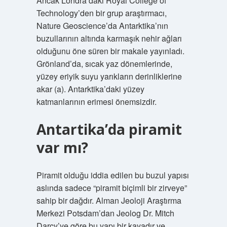
Ancak Londra’daki Royal College of
Technology’den bir grup araştırmacı,
Nature Geoscience’da Antarktika’nın
buzullarının altında karmaşık nehir ağları
olduğunu öne süren bir makale yayınladı.
Grönland’da, sıcak yaz dönemlerinde,
yüzey eriyik suyu yarıkların derinliklerine
akar (a). Antarktika’daki yüzey
katmanlarının erimesi önemsizdir.
Antartika’da piramit
var mı?
Piramit olduğu iddia edilen bu buzul yapısı
aslında sadece “piramit biçimli bir zirveye”
sahip bir dağdır. Alman Jeoloji Araştırma
Merkezi Potsdam’dan Jeolog Dr. Mitch
Darcy’ye göre bu yapı bir kayadır ve