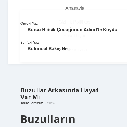
Anasayfa
menüyü
aç
Gizlilik Politikası
Önceki Yazı
Burcu Biricik Çocuğunun Adını Ne Koydu
Teknoloji ve Aşk
Yasal Uyarı
Sonraki Yazı
Dijital dünyada keyifli bir macera!
Bütüncül Bakış Ne
Hakkımızda
Buzullar Arkasında Hayat
Var Mı
Tarih: Temmuz 3, 2025
Buzulların