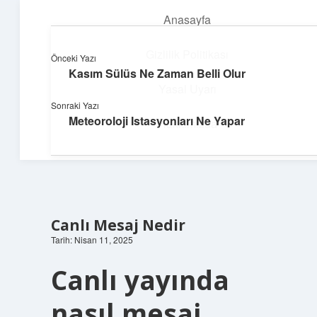
Anasayfa
menüyü
aç
Gizlilik Politikası
Önceki Yazı
Kasım Sülüs Ne Zaman Belli Olur
Teknoloji ve Aşk
Yasal Uyarı
Sonraki Yazı
Dijital dünyada keyifli bir macera!
Meteoroloji Istasyonları Ne Yapar
Hakkımızda
Canlı Mesaj Nedir
Tarih: Nisan 11, 2025
Canlı yayında
nasıl mesaj