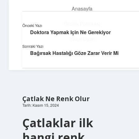
Anasayfa
menüyü
aç
Gizlilik Politikası
Önceki Yazı
Doktora Yapmak Için Ne Gerekiyor
Teknoloji ve Aşk
Yasal Uyarı
Sonraki Yazı
Dijital dünyada keyifli bir macera!
Bağırsak Hastalığı Göze Zarar Verir Mi
Hakkımızda
Çatlak Ne Renk Olur
Tarih: Kasım 15, 2024
Çatlaklar ilk
hangi renk