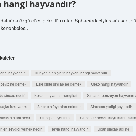
 hangi hayvandır?
adalarına özgü cüce geko türü olan Sphaerodactylus ariasae; d
kertenkelesi.
kaleler
angi hayvandır
Dünyanın en çirkin hayvanı hangi hayvandır
e ceviz ne demek
Eski dilde sincap ne demek
Geko hangi hayvandır
de sincap nedir
Keseli hayvanlar hangileri
Sincaba benzeyen hayvanın a
başka ismi var mı
Sincabın faydaları nelerdir
Sincabın yediği şey nedir
yuvasının adı nedir
Sincap eti yenir mi
Sincaplar neden kuyruklarını salla
ın en sevdiği yemek nedir
Teyin hangi hayvandır
Uçan sincap adı ne