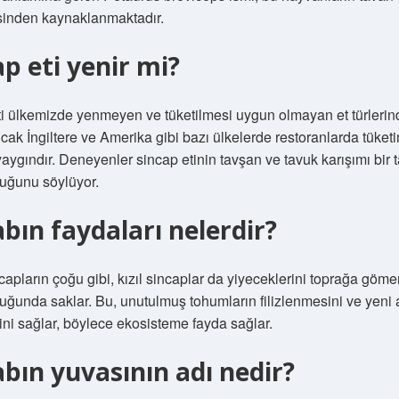
sinden kaynaklanmaktadır.
ap eti yenir mi?
i ülkemizde yenmeyen ve tüketilmesi uygun olmayan et türleri
Ancak İngiltere ve Amerika gibi bazı ülkelerde restoranlarda tüketi
aygındır. Deneyenler sincap etinin tavşan ve tavuk karışımı bir 
uğunu söylüyor.
abın faydaları nelerdir?
capların çoğu gibi, kızıl sincaplar da yiyeceklerini toprağa göme
ğunda saklar. Bu, unutulmuş tohumların filizlenmesini ve yeni 
i sağlar, böylece ekosisteme fayda sağlar.
abın yuvasının adı nedir?