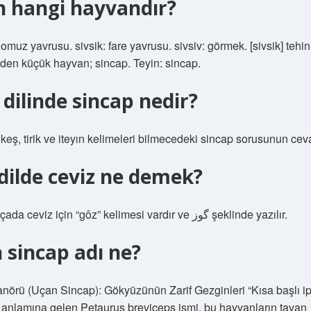
n hangi hayvandır?
omuz yavrusu. sivsik: fare yavrusu. sivsiv: görmek. [sivsik] tehin:
den küçük hayvan; sincap. Teyin: sincap.
 dilinde sincap nedir?
keş, tirik ve iteyın kelimeleri bilmecedeki sincap sorusunun ceva
 dilde ceviz ne demek?
Eski Farsçada ceviz için “gôz” kelimesi vardır ve گوز şeklinde yazılır.
 sincap adı ne?
nörü (Uçan Sincap): Gökyüzünün Zarif Gezginleri “Kısa başlı i
 anlamına gelen Petaurus breviceps ismi, bu hayvanların tavan