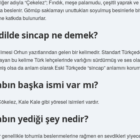
iğer adıyla “Çekelez”; Fındık, meşe palamudu, çeşitli yaprak ve
a beslenir. Gömüp saklamayı unuttukları soyulmuş besinlerle bit
ine katkıda bulunurlar.
 dilde sincap ne demek?
imesi Orhun yazıtlarından gelen bir kelimedir. Standart Türkçed
ayan bu kelime Türk lehçelerinde varlığını sürdürmüş ve ses ol
iş olsa da anlam olarak Eski Türkçede “sincap” anlamını korum
abın başka ismi var mı?
ökelez, Kale Kale gibi yöresel isimleri vardır.
abın yediği şey nedir?
 genellikle tohumla beslenmelerine rağmen en sevdikleri yiyec