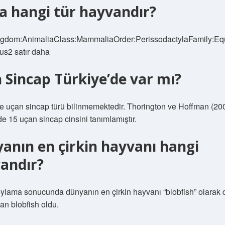
a hangi tür hayvandır?
gdom:AnimaliaClass:MammaliaOrder:PerissodactylaFamily:E
us2 satır daha
 Sincap Türkiye’de var mı?
e uçan sincap türü bilinmemektedir. Thorington ve Hoffman (2005
de 15 uçan sincap cinsini tanımlamıştır.
anın en çirkin hayvanı hangi
andır?
ylama sonucunda dünyanın en çirkin hayvanı “blobfish” olarak 
lan blobfish oldu.