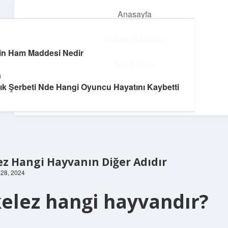
Anasayfa
menüyü
aç
Gizlilik Politikası
in Ham Maddesi Nedir
Teknoloji ve Aşk
Yasal Uyarı
ı
Dijital dünyada keyifli bir macera!
cık Şerbeti Nde Hangi Oyuncu Hayatını Kaybetti
Hakkımızda
ez Hangi Hayvanın Diğer Adıdır
k 28, 2024
elez hangi hayvandır?