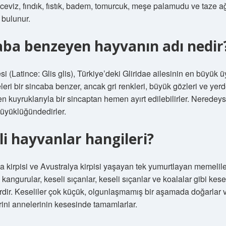
ceviz, fındık, fıstık, badem, tomurcuk, meşe palamudu ve taze a
 bulunur.
aba benzeyen hayvanın adı nedir
si (Latince: Glis glis), Türkiye’deki Gliridae ailesinin en büyük üy
leri bir sincaba benzer, ancak gri renkleri, büyük gözleri ve yer
n kuyruklarıyla bir sincaptan hemen ayırt edilebilirler. Neredeys
üyüklüğündedirler.
li hayvanlar hangileri?
a kirpisi ve Avustralya kirpisi yaşayan tek yumurtlayan memeliler
 kangurular, keseli sıçanlar, keseli sıçanlar ve koalalar gibi kese
dir. Keseliler çok küçük, olgunlaşmamış bir aşamada doğarlar 
rini annelerinin kesesinde tamamlarlar.