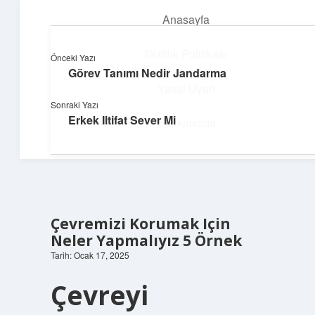
Anasayfa
menüyü
aç
Gizlilik Politikası
Önceki Yazı
Görev Tanımı Nedir Jandarma
Teknoloji ve Aşk
Yasal Uyarı
Sonraki Yazı
Dijital dünyada keyifli bir macera!
Erkek Iltifat Sever Mi
Hakkımızda
Çevremizi Korumak Için
Neler Yapmalıyız 5 Örnek
Tarih: Ocak 17, 2025
Çevreyi