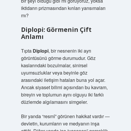
bir şeyi olduğu gibi mi görüyoruz, yoksa
iktidarın prizmasından kırılan yansımaları
mı?
Diplopi: Görmenin Çift
Anlamı
Tıpta
Diplopi
, bir nesnenin iki ayrı
görüntüsünü görme durumudur. Göz
kaslarındaki bozulmalar, sinirsel
uyumsuzluklar veya beyinle göz
arasındaki iletişim hataları buna yol açar.
Ancak siyaset bilimi açısından bu kavram,
bireyin ve toplumun aynı olguyu iki farklı
düzlemde algılamasını simgeler.
Bir yanda “resmî” görünen hakikat vardır —
devletin, kurumların ve medyanın inşa
ettiği. Diğer yanda ise “yaşanan” gerçeklik