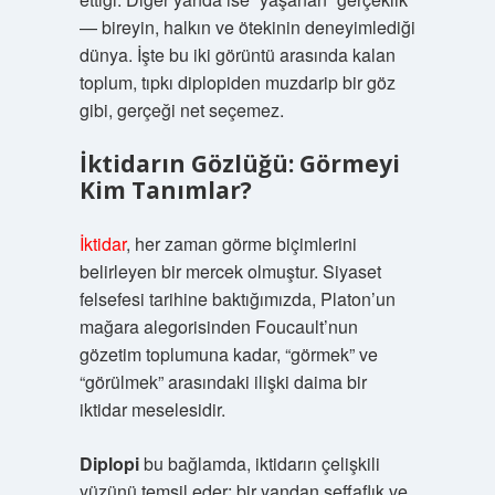
— bireyin, halkın ve ötekinin deneyimlediği
dünya. İşte bu iki görüntü arasında kalan
toplum, tıpkı diplopiden muzdarip bir göz
gibi, gerçeği net seçemez.
İktidarın Gözlüğü: Görmeyi
Kim Tanımlar?
İktidar
, her zaman görme biçimlerini
belirleyen bir mercek olmuştur. Siyaset
felsefesi tarihine baktığımızda, Platon’un
mağara alegorisinden Foucault’nun
gözetim toplumuna kadar, “görmek” ve
“görülmek” arasındaki ilişki daima bir
iktidar meselesidir.
Diplopi
bu bağlamda, iktidarın çelişkili
yüzünü temsil eder: bir yandan şeffaflık ve