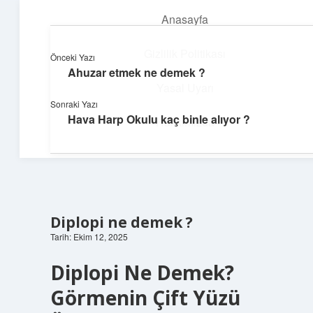
Anasayfa
menüyü
aç
Gizlilik Politikası
Önceki Yazı
Ahuzar etmek ne demek ?
Teknoloji ve Aşk
Yasal Uyarı
Sonraki Yazı
Dijital dünyada keyifli bir macera!
Hava Harp Okulu kaç binle alıyor ?
Hakkımızda
Diplopi ne demek ?
Tarih: Ekim 12, 2025
Diplopi Ne Demek?
Görmenin Çift Yüzü