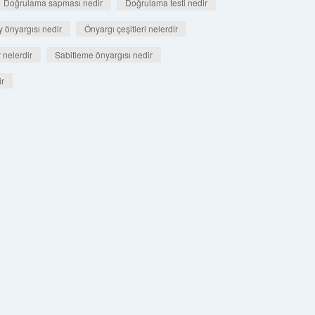
Doğrulama sapması nedir
Doğrulama testi nedir
 önyargısı nedir
Önyargı çeşitleri nelerdir
 nelerdir
Sabitleme önyargısı nedir
ir