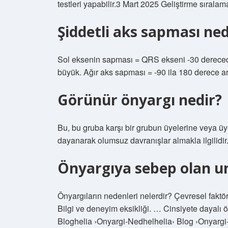
testleri yapabilir.3 Mart 2025 Geliştirme sıralama
Şiddetli aks sapması ned
Sol eksenin sapması = QRS ekseni -30 derece
büyük. Ağır aks sapması = -90 ila 180 derece ar
Görünür önyargı nedir?
Bu, bu gruba karşı bir grubun üyelerine veya ü
dayanarak olumsuz davranışlar almakla ilgilidir
Önyargıya sebep olan un
Önyargıların nedenleri nelerdir? Çevresel faktörl
Bilgi ve deneyim eksikliği. … Cinsiyete dayalı ö
Bloghelia ›Onyargi-Nedhelhelia› Blog ›Onyarg