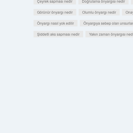
Çeyrek sapması nedir
Doğrulama önyargısı nedir
Görünür önyargı nedir
Olumlu önyargı nedir
Onay
Önyargı nasıl yok edilir
Önyargıya sebep olan unsurlar
Şiddetli aks sapması nedir
Yakın zaman önyargısı ned