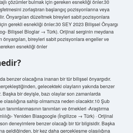
ntajlı çözümler bulmak için gereken esnekliği önler.30
eşfetmesini zorlaştıran başlangıç ​​pozisyonlarına veya
ilir. Önyargıları düzeltmek bireyleri sabit pozisyonlara
 için gerekli esnekliği önler.30 SEY 2023 Bilişsel Önyargı
g› Bilişsel Bloglar → Türk). Orijinal serginin meydana
on önyargıları, bireyleri sabit pozisyonlara engeller ve
 gereken esnekliği önler
edir?
da benzer olacağına inanan bir tür bilişsel önyargıdır.
gerçekleştiğinden, gelecekteki olayların yakında benzer
ır. Başka bir deyişle, bazı olaylar son zamanlarda
 olasılığına sahip olmamıza neden olacaktır.10 Şub
 tanımlanmasının tanımları ve örnekleri ›Araştırma
ılığı› Yeniden Biasgoogle (İngilizce → Türk) · Orijinal
 son deneyimlere benzer olacağı bir tür bilgisidir. Başka
na geldiğinden, bir kez daha gerçekleşme olasılığına