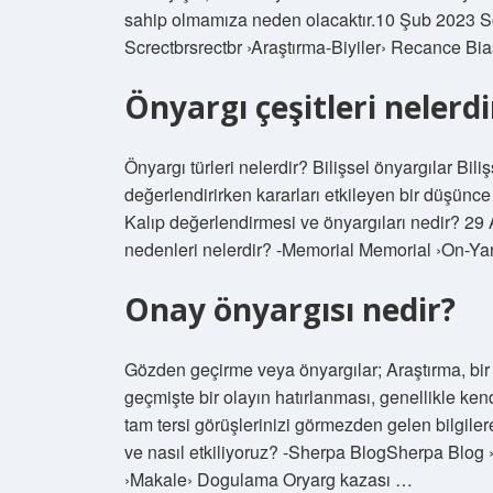
sahip olmamıza neden olacaktır.10 Şub 2023 S
Screctbrsrectbr ›Araştırma-Biyiler› Recance B
Önyargı çeşitleri nelerdi
Önyargı türleri nelerdir? Bilişsel önyargılar Bili
değerlendirirken kararları etkileyen bir düşünc
Kalıp değerlendirmesi ve önyargıları nedir? 29
nedenleri nelerdir? -Memorial Memorial ›On-Y
Onay önyargısı nedir?
Gözden geçirme veya önyargılar; Araştırma, bir 
geçmişte bir olayın hatırlanması, genellikle kendi
tam tersi görüşlerinizi görmezden gelen bilgile
ve nasıl etkiliyoruz? -Sherpa BlogSherpa Blo
›Makale› Dogulama Oryarg kazası …