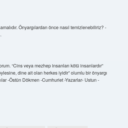
amalıdır. Önyargılardan önce nasıl temizlenebiliriz? -
.
orum. “Cins veya mezhep insanları kötü insanlardır”
ylesine, dine ait olan herkes iyidir” olumlu bir önyargı
ılar -Östün Dökmen -Cumhuriet ›Yazarlar› Ustun -