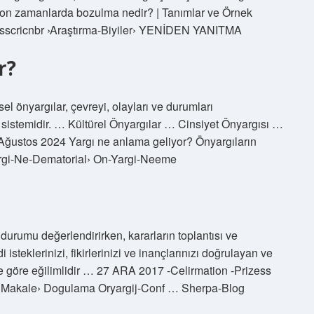
on zamanlarda bozulma nedir? | Tanımlar ve Örnek
iasscricnbr ›Araştırma-Biyiler› YENİDEN YANITMA
r?
şsel önyargılar, çevreyi, olayları ve durumları
e sistemidir. … Kültürel Önyargılar … Cinsiyet Önyargısı …
 Ağustos 2024 Yargı ne anlama geliyor? Önyargıların
argi-Ne-Dematorial› On-Yargi-Neeme
durumu değerlendirirken, kararların toplantısı ve
 isteklerinizi, fikirlerinizi ve inançlarınızı doğrulayan ve
re göre eğilimlidir … 27 ARA 2017 -Celirmation -Prizess
g ›Makale› Dogulama Oryargij-Conf … Sherpa-Blog