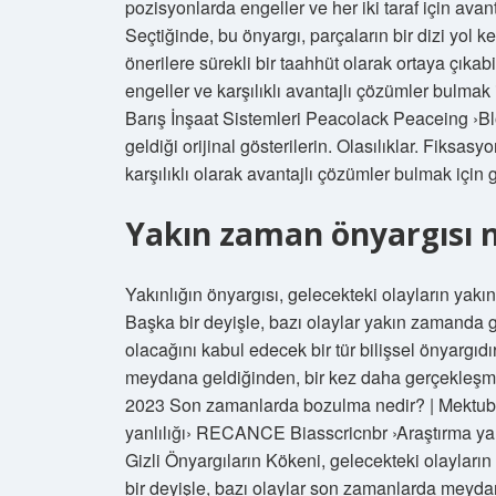
pozisyonlarda engeller ve her iki taraf için ava
Seçtiğinde, bu önyargı, parçaların bir dizi yol k
önerilere sürekli bir taahhüt olarak ortaya çıkab
engeller ve karşılıklı avantajlı çözümler bulmak
Barış İnşaat Sistemleri Peacolack Peaceing ›Blo
geldiği orijinal gösterilerin. Olasılıklar. Fiksasy
karşılıklı olarak avantajlı çözümler bulmak için
Yakın zaman önyargısı n
Yakınlığın önyargısı, gelecekteki olayların yakın
Başka bir deyişle, bazı olaylar yakın zamanda 
olacağını kabul edecek bir tür bilişsel önyargıd
meydana geldiğinden, bir kez daha gerçekleşme
2023 Son zamanlarda bozulma nedir? | Mektubun
yanlılığı› RECANCE Biasscricnbr ›Araştırma yanl
Gizli Önyargıların Kökeni, gelecekteki olayların
bir deyişle, bazı olaylar son zamanlarda meyda