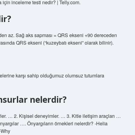
 için inceleme testi nedir? | Telly.com.
ir?
den az. Sağ aks sapması = QRS ekseni +90 dereceden
asında QRS ekseni (“kuzeybatı ekseni” olarak bilinir).
yelerine karşı sahip olduğumuz olumsuz tutumlara
.
surlar nelerdir?
er. … 2. Kişisel deneyimler. … 3. Kitle iletişim araçları …
nyargılar …. Önyargıların örnekleri nelerdir? -Helia
i-Why