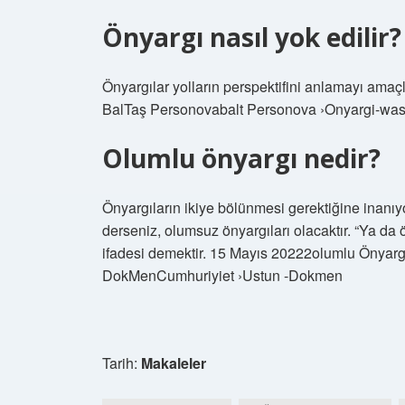
Önyargı nasıl yok edilir?
Önyargılar yolların perspektifini anlamayı amaçl
BalTaş Personovabalt Personova ›Onyargi-was
Olumlu önyargı nedir?
Önyargıların ikiye bölünmesi gerektiğine inanıy
derseniz, olumsuz önyargıları olacaktır. “Ya da ö
ifadesi demektir. 15 Mayıs 20222olumlu Önyarg
DokMenCumhuriyiet ›Ustun -Dokmen
Tarih:
Makaleler