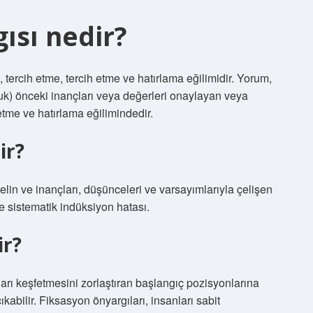
ısı nedir?
ercih etme, tercih etme ve hatırlama eğilimidir. Yorum,
uk) önceki inançları veya değerleri onaylayan veya
etme ve hatırlama eğilimindedir.
ir?
lin ve inançları, düşünceleri ve varsayımlarıyla çelişen
 ve sistematik indüksiyon hatası.
ir?
ları keşfetmesini zorlaştıran başlangıç ​​pozisyonlarına
ıkabilir. Fiksasyon önyargıları, insanları sabit