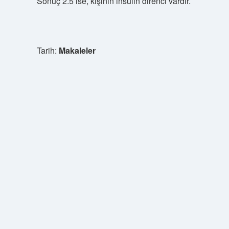
Sonuç 2.5 ise, kişinin insülin direnci vardır.
Tarih:
Makaleler