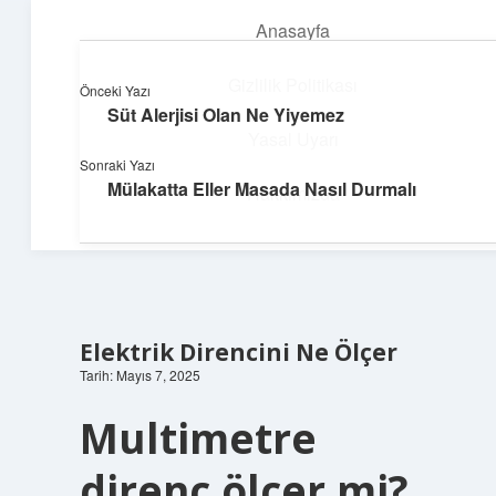
Anasayfa
menüyü
aç
Gizlilik Politikası
Önceki Yazı
Süt Alerjisi Olan Ne Yiyemez
Teknoloji ve Aşk
Yasal Uyarı
Sonraki Yazı
Dijital dünyada keyifli bir macera!
Mülakatta Eller Masada Nasıl Durmalı
Hakkımızda
Elektrik Direncini Ne Ölçer
Tarih: Mayıs 7, 2025
Multimetre
direnç ölçer mi?