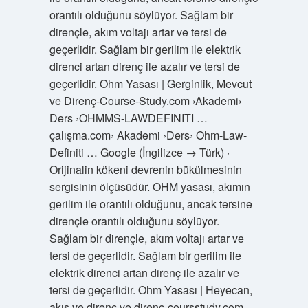
orantılı olduğunu söylüyor. Sağlam bir
dirençle, akım voltajı artar ve tersi de
geçerlidir. Sağlam bir gerilim ile elektrik
direnci artan direnç ile azalır ve tersi de
geçerlidir. Ohm Yasası | Gerginlik, Mevcut
ve Direnç-Course-Study.com ›Akademi›
Ders ›OHMMS-LAWDEFINITI …
çalışma.com› Akademi ›Ders› Ohm-Law-
Definiti … Google (İngilizce → Türk) ·
Orijinalin kökeni devrenin bükülmesinin
sergisinin ölçüsüdür. OHM yasası, akımın
gerilim ile orantılı olduğunu, ancak tersine
dirençle orantılı olduğunu söylüyor.
Sağlam bir dirençle, akım voltajı artar ve
tersi de geçerlidir. Sağlam bir gerilim ile
elektrik direnci artan direnç ile azalır ve
tersi de geçerlidir. Ohm Yasası | Heyecan,
akış ve direnç ve direnç-coursstudy.com