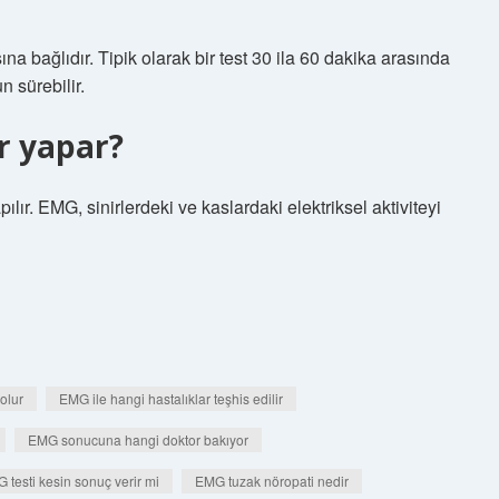
na bağlıdır. Tipik olarak bir test 30 ila 60 dakika arasında
 sürebilir.
or yapar?
ılır. EMG, sinirlerdeki ve kaslardaki elektriksel aktiviteyi
 olur
EMG ile hangi hastalıklar teşhis edilir
EMG sonucuna hangi doktor bakıyor
 testi kesin sonuç verir mi
EMG tuzak nöropati nedir