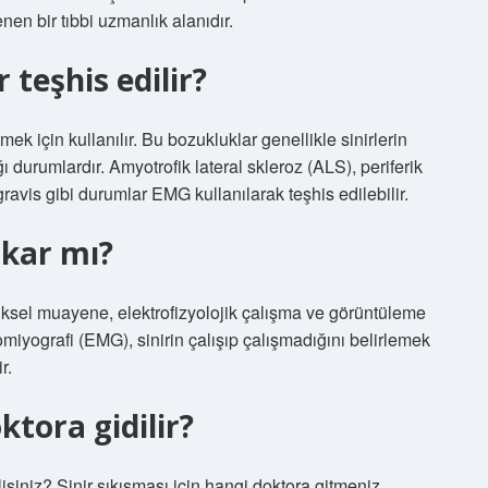
en bir tıbbi uzmanlık alanıdır.
 teşhis edilir?
mek için kullanılır. Bu bozukluklar genellikle sinirlerin
durumlardır. Amyotrofik lateral skleroz (ALS), periferik
avis gibi durumlar EMG kullanılarak teşhis edilebilir.
ıkar mı?
fiziksel muayene, elektrofizyolojik çalışma ve görüntüleme
romiyografi (EMG), sinirin çalışıp çalışmadığını belirlemek
r.
ktora gidilir?
isiniz? Sinir sıkışması için hangi doktora gitmeniz