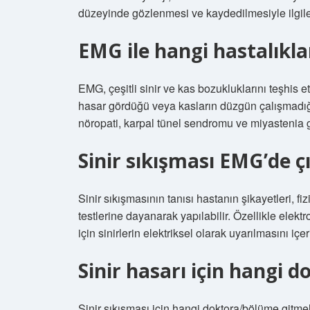
düzeyinde gözlenmesi ve kaydedilmesiyle ilgilen
EMG ile hangi hastalıklar
EMG, çeşitli sinir ve kas bozukluklarını teşhis et
hasar gördüğü veya kasların düzgün çalışmadığı 
nöropati, karpal tünel sendromu ve miyastenia gr
Sinir sıkışması EMG’de ç
Sinir sıkışmasının tanısı hastanın şikayetleri, 
testlerine dayanarak yapılabilir. Özellikle elekt
için sinirlerin elektriksel olarak uyarılmasını içeri
Sinir hasarı için hangi do
Sinir sıkışması için hangi doktora/bölüme gitmel