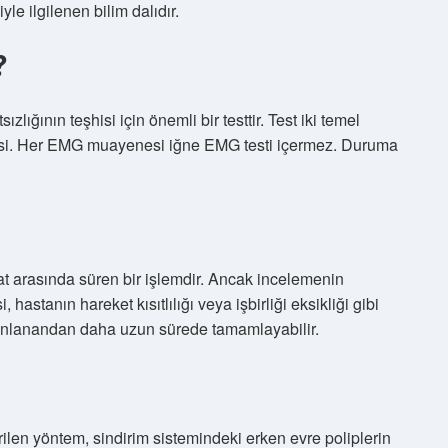
yle ilgilenen bilim dalıdır.
?
zlığının teşhisi için önemli bir testtir. Test iki temel
MG’si. Her EMG muayenesi iğne EMG testi içermez. Duruma
at arasında süren bir işlemdir. Ancak incelemenin
stanın hareket kısıtlılığı veya işbirliği eksikliği gibi
anlanandan daha uzun sürede tamamlayabilir.
en yöntem, sindirim sistemindeki erken evre poliplerin