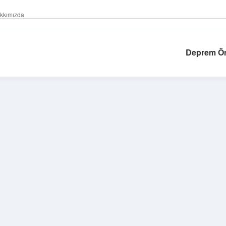
kkımızda
Deprem Ön
Sidebar
https://grandoperabetgir