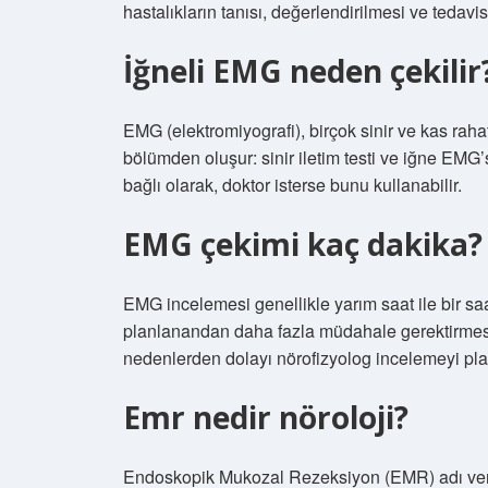
hastalıkların tanısı, değerlendirilmesi ve tedavisi
İğneli EMG neden çekilir
EMG (elektromiyografi), birçok sinir ve kas rahatsı
bölümden oluşur: sinir iletim testi ve iğne E
bağlı olarak, doktor isterse bunu kullanabilir.
EMG çekimi kaç dakika?
EMG incelemesi genellikle yarım saat ile bir sa
planlanandan daha fazla müdahale gerektirmesi, ha
nedenlerden dolayı nörofizyolog incelemeyi pl
Emr nedir nöroloji?
Endoskopik Mukozal Rezeksiyon (EMR) adı veril