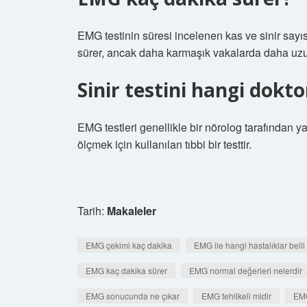
EMG testinin süresi incelenen kas ve sinir sayısı
sürer, ancak daha karmaşık vakalarda daha uzun
Sinir testini hangi dokt
EMG testleri genellikle bir nörolog tarafından yap
ölçmek için kullanılan tıbbi bir testtir.
Tarih:
Makaleler
EMG çekimi kaç dakika
EMG ile hangi hastalıklar belli
EMG kaç dakika sürer
EMG normal değerleri nelerdir
EMG sonucunda ne çıkar
EMG tehlikeli midir
EMG