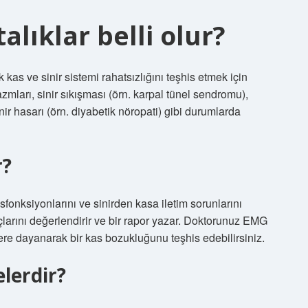
alıklar belli olur?
as ve sinir sistemi rahatsızlığını teşhis etmek için
zmları, sinir sıkışması (örn. karpal tünel sendromu),
nir hasarı (örn. diyabetik nöropati) gibi durumlarda
r?
sfonksiyonlarını ve sinirden kasa iletim sorunlarını
çlarını değerlendirir ve bir rapor yazar. Doktorunuz EMG
ilere dayanarak bir kas bozukluğunu teşhis edebilirsiniz.
lerdir?