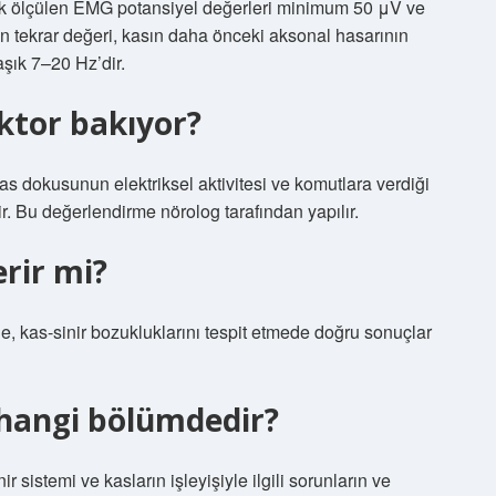
arak ölçülen EMG potansiyel değerleri minimum 50 μV ve
n tekrar değeri, kasın daha önceki aksonal hasarının
aşık 7–20 Hz’dir.
tor bakıyor?
 dokusunun elektriksel aktivitesi ve komutlara verdiği
lir. Bu değerlendirme nörolog tarafından yapılır.
rir mi?
ede, kas-sinir bozukluklarını tespit etmede doğru sonuçlar
ı hangi bölümdedir?
ir sistemi ve kasların işleyişiyle ilgili sorunların ve