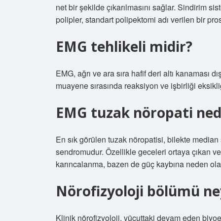
net bir şekilde çıkarılmasını sağlar. Sindirim sis
polipler, standart polipektomi adı verilen bir pros
EMG tehlikeli midir?
EMG, ağrı ve ara sıra hafif deri altı kanaması 
muayene sırasında reaksiyon ve işbirliği eksikliğ
EMG tuzak nöropati ned
En sık görülen tuzak nöropatisi, bilekte median 
sendromudur. Özellikle geceleri ortaya çıkan ve
karıncalanma, bazen de güç kaybına neden olab
Nörofizyoloji bölümü n
Klinik nörofizyoloji, vücuttaki devam eden biyoel