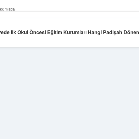
kkımızda
yede Ilk Okul Öncesi Eğitim Kurumları Hangi Padişah Dönem
Sidebar
https://grandopera