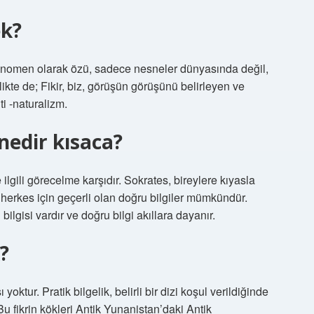
ek?
 fenomen olarak özü, sadece nesneler dünyasında değil,
te de; Fikir, biz, görüşün görüşünü belirleyen ve
i -naturalizm.
 nedir kısaca?
e ilgili görecelme karşıdır. Sokrates, bireylere kıyasla
, herkes için geçerli olan doğru bilgiler mümkündür.
lgisi vardır ve doğru bilgi akıllara dayanır.
?
oktur. Pratik bilgelik, belirli bir dizi koşul verildiğinde
Bu fikrin kökleri Antik Yunanistan’daki Antik