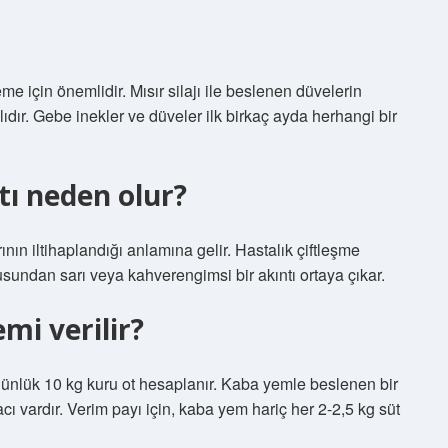
e için önemlidir. Mısır silajı ile beslenen düvelerin
ıdır. Gebe inekler ve düveler ilk birkaç ayda herhangi bir
tı neden olur?
ının iltihaplandığı anlamına gelir. Hastalık çiftleşme
rusundan sarı veya kahverengimsi bir akıntı ortaya çıkar.
mi verilir?
n günlük 10 kg kuru ot hesaplanır. Kaba yemle beslenen bir
acı vardır. Verim payı için, kaba yem hariç her 2-2,5 kg süt