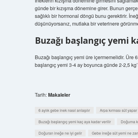
İneklerin kızışma dönemine girmesini sağlamak i
günde bir kızışma dönemine girer. Bunun gerçek
sağlıklı bir hormonal döngü bunu gerektirir. İn
düşünüyorsanız, mutlaka bir veterinere görünme
Buzağı başlangıç yemi ka
Buzağı başlangıç ​​yemi üre içermemelidir. Üre 6
başlangıç ​​yemi 3-4 ay boyunca günde 2-2,5 kg’a
Tarih:
Makaleler
6 aylık gebe inek nasıl anlaşılır
Arpa kırması süt yapar
Buzağı başlangıç yemi kaç aya kadar verilir
Doğuma kaç
Doğuran ineğe ne iyi gelir
Gebe ineğe süt yemi ne zam