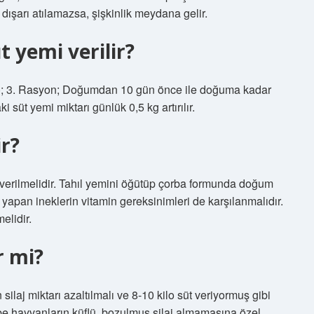
z dışarı atılamazsa, şişkinlik meydana gelir.
 yemi verilir?
; 3. Rasyon; Doğumdan 10 gün önce ile doğuma kadar
süt yemi miktarı günlük 0,5 kg artırılır.
ir?
 verilmelidir. Tahıl yemini öğütüp çorba formunda doğum
apan ineklerin vitamin gereksinimleri de karşılanmalıdır.
elidir.
r mi?
laj miktarı azaltılmalı ve 8-10 kilo süt veriyormuş gibi
be hayvanların küflü, bozulmuş silaj almamasına özel