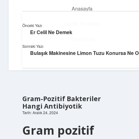
Anasayfa
menüyü
aç
Gizlilik Politikası
Önceki Yazı
Er Celil Ne Demek
Teknoloji ve Aşk
Yasal Uyarı
Sonraki Yazı
Dijital dünyada keyifli bir macera!
Bulaşık Makinesine Limon Tuzu Konursa Ne O
Hakkımızda
Gram-Pozitif Bakteriler
Hangi Antibiyotik
Tarih: Aralık 24, 2024
Gram pozitif