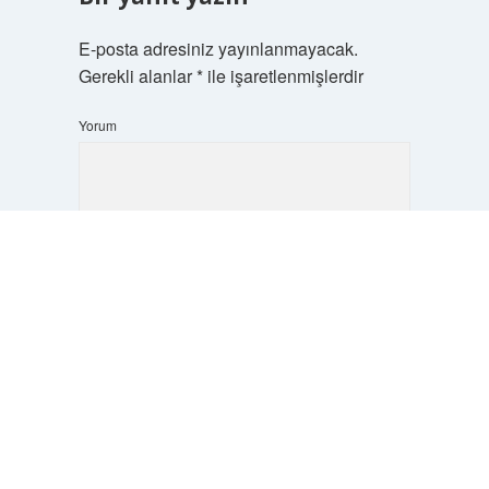
E-posta adresiniz yayınlanmayacak.
Gerekli alanlar
*
ile işaretlenmişlerdir
Yorum
Scrol
to
the
top
İsim*
E-Posta*