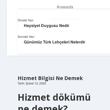
Anasayfa
menüyü
aç
Gizlilik Politikası
Önceki Yazı
Haysiyet Duygusu Nedir
Teknoloji ve Aşk
Yasal Uyarı
Sonraki Yazı
Dijital dünyada keyifli bir macera!
Günümüz Türk Lehçeleri Nelerdir
Hakkımızda
Hizmet Bilgisi Ne Demek
Tarih: Şubat 13, 2025
Hizmet dökümü
ne demek?