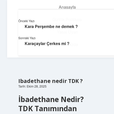
Anasayfa
menüyü
aç
Gizlilik Politikası
Önceki Yazı
Kara Perşembe ne demek ?
Teknoloji ve Aşk
Yasal Uyarı
Sonraki Yazı
Dijital dünyada keyifli bir macera!
Karaçaylar Çerkes mi ?
Hakkımızda
Ibadethane nedir TDK ?
Tarih: Ekim 28, 2025
İbadethane Nedir?
TDK Tanımından