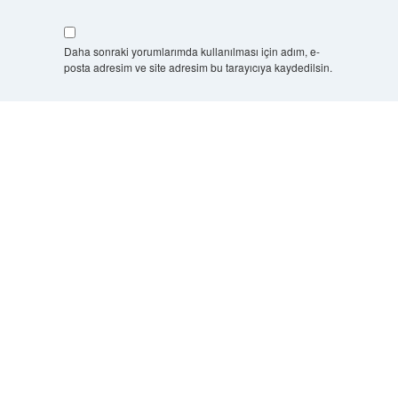
Daha sonraki yorumlarımda kullanılması için adım, e-
posta adresim ve site adresim bu tarayıcıya kaydedilsin.
7 + 8 kaçtır?
*
Scrol
to
the
top