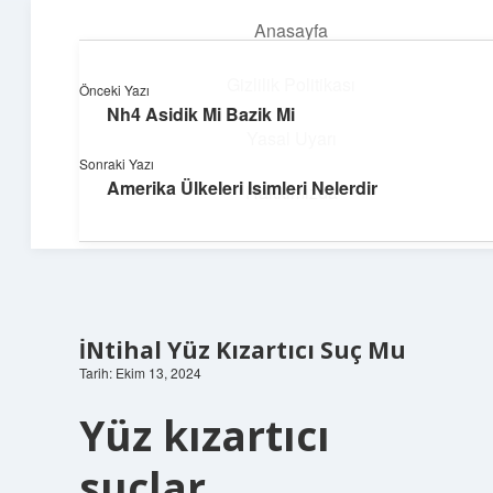
Anasayfa
menüyü
aç
Gizlilik Politikası
Önceki Yazı
Nh4 Asidik Mi Bazik Mi
Teknoloji ve Aşk
Yasal Uyarı
Sonraki Yazı
Dijital dünyada keyifli bir macera!
Amerika Ülkeleri Isimleri Nelerdir
Hakkımızda
İNtihal Yüz Kızartıcı Suç Mu
Tarih: Ekim 13, 2024
Yüz kızartıcı
suçlar