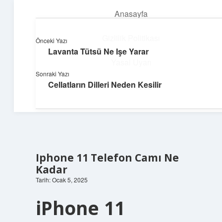
Anasayfa
menüyü
aç
Gizlilik Politikası
Önceki Yazı
Lavanta Tütsü Ne Işe Yarar
Teknoloji ve Aşk
Yasal Uyarı
Sonraki Yazı
Dijital dünyada keyifli bir macera!
Cellatların Dilleri Neden Kesilir
Hakkımızda
Iphone 11 Telefon Camı Ne
Kadar
Tarih: Ocak 5, 2025
iPhone 11