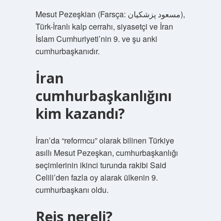
Mesut Pezeşkian (Farsça: مسعود پزشکیان‎),
Türk-İranlı kalp cerrahı, siyasetçi ve İran
İslam Cumhuriyeti’nin 9. ve şu anki
cumhurbaşkanıdır.
İran
cumhurbaşkanlığını
kim kazandı?
İran’da “reformcu” olarak bilinen Türkiye
asıllı Mesut Pezeşkan, cumhurbaşkanlığı
seçimlerinin ikinci turunda rakibi Said
Celili’den fazla oy alarak ülkenin 9.
cumhurbaşkanı oldu.
Reis nereli?