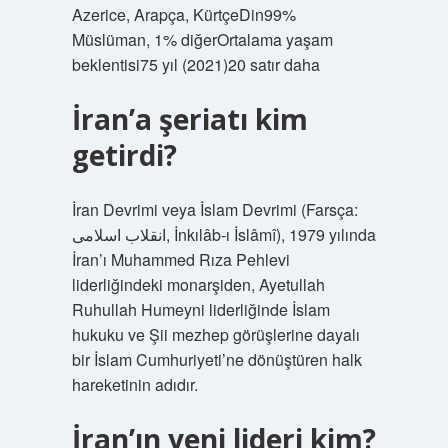
Azerice, Arapça, KürtçeDin99%
Müslüman, 1% diğerOrtalama yaşam
beklentisi75 yıl (2021)20 satır daha
İran’a şeriatı kim
getirdi?
İran Devrimi veya İslam Devrimi (Farsça:
انقلاب اسلامی, İnkılâb-ı İslâmî), 1979 yılında
İran’ı Muhammed Rıza Pehlevi
liderliğindeki monarşiden, Ayetullah
Ruhullah Humeyni liderliğinde İslam
hukuku ve Şii mezhep görüşlerine dayalı
bir İslam Cumhuriyeti’ne dönüştüren halk
hareketinin adıdır.
İran’ın yeni lideri kim?