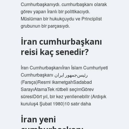
Cumhurbaşkanıydı. cumhurbaşkanı olarak
görev yapan İranlı bir politikacıydı.
Müslüman bir hukukçuydu ve Principlist
grubunun bir parçasıydı.
İran cumhurbaşkanı
reisi kaç senedir?
İran Cumhurbaşkanıİran İslam Cumhuriyeti
Cumhurbaşkanı رئیس‌جمهور ایران
(Farsça)Resmi ikametgahSadabad
SarayıAtamaTek rütbeli seçimGörev
süresiDört yıl, bir kez yenilenebilir (Ardışık
kuruluş4 Şubat 1980)10 satır daha
İran yeni