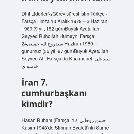
Dini Liderler№Görev süresi İsim Türkçe ·
Farsça · İmza 13 Aralık 1979 – 3 Haziran
1989 (9 yıl, 182 gün)Büyük Ayetullah
Seyyed Ruhollah Humeyni Farsça:
سیدروح‌الله خمینی24 Haziran 1989 –
günümüz (35 yıl, 87 gün)Büyük Ayetullah
Seyyed Ali. Farsça’da Kha menei: سیدعلی
خامنه‌ای
İran 7.
cumhurbaşkanı
kimdir?
Hasan Ruhani (Farsça: حسن روحانی; 12
Kasım 1948’de Simnan Eyaleti’nin Surhe