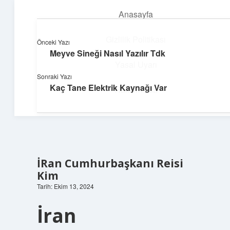
Anasayfa
menüyü
aç
Gizlilik Politikası
Önceki Yazı
Meyve Sineği Nasıl Yazılır Tdk
Teknoloji ve Aşk
Yasal Uyarı
Sonraki Yazı
Dijital dünyada keyifli bir macera!
Kaç Tane Elektrik Kaynağı Var
Hakkımızda
İRan Cumhurbaşkanı Reisi
Kim
Tarih: Ekim 13, 2024
İran