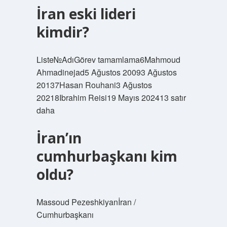
İran eski lideri
kimdir?
Liste№AdıGörev tamamlama6Mahmoud
Ahmadinejad5 Ağustos 20093 Ağustos
20137Hasan Rouhani3 Ağustos
20218Ibrahim Reisi19 Mayıs 202413 satır
daha
İran’ın
cumhurbaşkanı kim
oldu?
Massoud Pezeshkiyanİran /
Cumhurbaşkanı