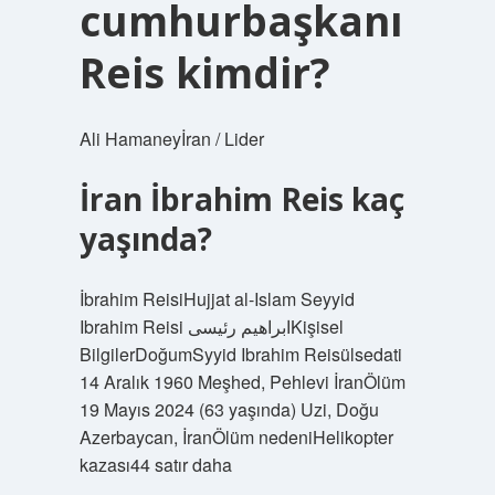
cumhurbaşkanı
Reis kimdir?
Ali Hamaneyİran / Lider
İran İbrahim Reis kaç
yaşında?
İbrahim ReisiHujjat al-Islam Seyyid
Ibrahim Reisi ابراهیم رئیسیKişisel
BilgilerDoğumSyyid Ibrahim Reisülsedati
14 Aralık 1960 Meşhed, Pehlevi İranÖlüm
19 Mayıs 2024 (63 yaşında) Uzi, Doğu
Azerbaycan, İranÖlüm nedeniHelikopter
kazası44 satır daha