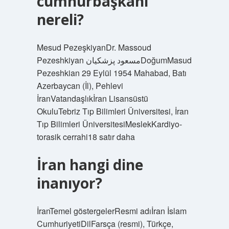
cumhurbaşkanı
nereli?
Mesud PezeşkiyanDr. Massoud
Pezeshkiyan مسعود پزشکیانDoğumMasud
Pezeshkian 29 Eylül 1954 Mahabad, Batı
Azerbaycan (İl), Pehlevi
İranVatandaşlıkİran Lisansüstü
OkuluTebriz Tıp Bilimleri Üniversitesi, İran
Tıp Bilimleri ÜniversitesiMeslekKardiyo-
torasik cerrahi18 satır daha
İran hangi dine
inanıyor?
İranTemel göstergelerResmi adıİran İslam
CumhuriyetiDilFarsça (resmi), Türkçe,