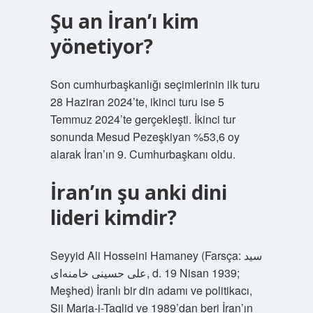
Şu an İran’ı kim
yönetiyor?
Son cumhurbaşkanlığı seçimlerinin ilk turu
28 Haziran 2024’te, ikinci turu ise 5
Temmuz 2024’te gerçekleşti. İkinci tur
sonunda Mesud Pezeşkiyan %53,6 oy
alarak İran’ın 9. Cumhurbaşkanı oldu.
İran’ın şu anki dini
lideri kimdir?
Seyyid Ali Hosseini Hamaney (Farsça: سید
علی حسینی خامنه‌ای‎, d. 19 Nisan 1939;
Meşhed) İranlı bir din adamı ve politikacı,
Şii Marja-i-Taqlid ve 1989’dan beri İran’ın