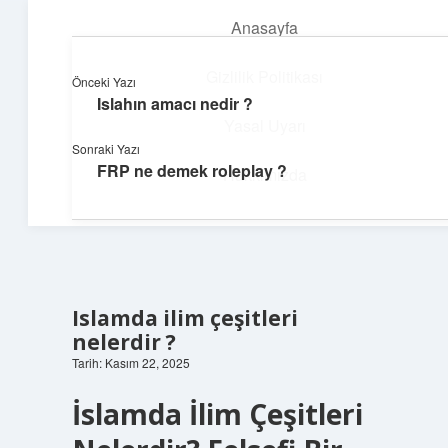
Anasayfa
menüyü
aç
Gizlilik Politikası
Önceki Yazı
Islahın amacı nedir ?
Teknoloji ve Aşk
Yasal Uyarı
Sonraki Yazı
Dijital dünyada keyifli bir macera!
FRP ne demek roleplay ?
Hakkımızda
Islamda ilim çeşitleri
nelerdir ?
Tarih: Kasım 22, 2025
İslamda İlim Çeşitleri