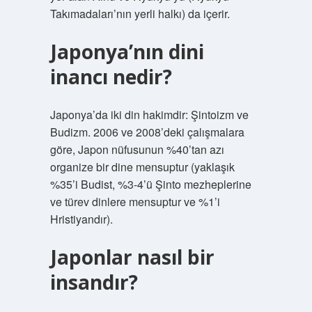
Takımadaları’nın yerli halkı) da içerir.
Japonya’nın dini
inancı nedir?
Japonya’da iki din hakimdir: Şintoizm ve
Budizm. 2006 ve 2008’deki çalışmalara
göre, Japon nüfusunun %40’tan azı
organize bir dine mensuptur (yaklaşık
%35’i Budist, %3-4’ü Şinto mezheplerine
ve türev dinlere mensuptur ve %1’i
Hristiyandır).
Japonlar nasıl bir
insandır?