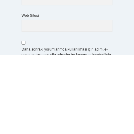
Web Sitesi
Daha sonraki yorumlarımda kullanılması için adım, e-
posta adresim ve site adresim bu tarayıcıya kaydedilsin.
Scrol
to
5 + 3 kaçtır?
*
the
top