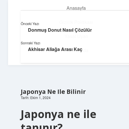
Anasayfa
menüyü
aç
Gizlilik Politikası
Önceki Yazı
Donmuş Donut Nasıl Çözülür
Teknoloji ve Aşk
Yasal Uyarı
Sonraki Yazı
Dijital dünyada keyifli bir macera!
Akhisar Aliağa Arası Kaç
Hakkımızda
Japonya Ne Ile Bilinir
Tarih: Ekim 1, 2024
Japonya ne ile
tanınır?