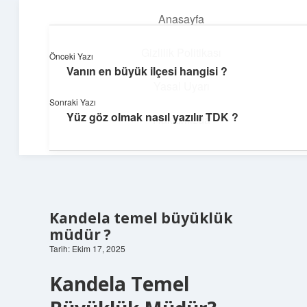
Anasayfa
menüyü
aç
Gizlilik Politikası
Önceki Yazı
Vanın en büyük ilçesi hangisi ?
Teknoloji ve Aşk
Yasal Uyarı
Sonraki Yazı
Dijital dünyada keyifli bir macera!
Yüz göz olmak nasıl yazılır TDK ?
Hakkımızda
Kandela temel büyüklük
müdür ?
Tarih: Ekim 17, 2025
Kandela Temel