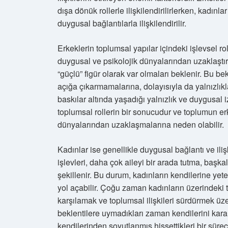
dışa dönük rollerle ilişkilendirilirlerken, kadınla
duygusal bağlantılarla ilişkilendirilir.
Erkeklerin toplumsal yapılar içindeki işlevsel r
duygusal ve psikolojik dünyalarından uzaklaştır
“güçlü” figür olarak var olmaları beklenir. Bu bek
açığa çıkarmamalarına, dolayısıyla da yalnızlıkla
baskılar altında yaşadığı yalnızlık ve duygusal 
toplumsal rollerin bir sonucudur ve toplumun erk
dünyalarından uzaklaşmalarına neden olabilir.
Kadınlar ise genellikle duygusal bağlantı ve ili
işlevleri, daha çok aileyi bir arada tutma, başka
şekillenir. Bu durum, kadınların kendilerine yet
yol açabilir. Çoğu zaman kadınların üzerindeki t
karşılamak ve toplumsal ilişkileri sürdürmek üz
beklentilere uymadıkları zaman kendilerini kara
kendilerinden soyutlanmış hissettikleri bir süreçt