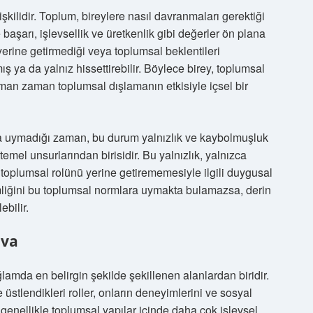
şkilidir. Toplum, bireylere nasıl davranmaları gerektiği
başarı, işlevsellik ve üretkenlik gibi değerler ön plana
i yerine getirmediği veya toplumsal beklentileri
ş ya da yalnız hissettirebilir. Böylece birey, toplumsal
aman zaman toplumsal dışlamanın etkisiyle içsel bir
ına uymadığı zaman, bu durum yalnızlık ve kaybolmuşluk
 temel unsurlarından birisidir. Bu yalnızlık, yalnızca
in toplumsal rolünü yerine getirememesiyle ilgili duygusal
kimliğini bu toplumsal normlara uymakta bulamazsa, derin
ebilir.
iva
ğlamda en belirgin şekilde şekillenen alanlardan biridir.
 üstlendikleri roller, onların deneyimlerini ve sosyal
er genellikle toplumsal yapılar içinde daha çok işlevsel,