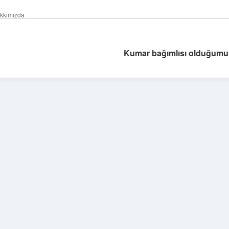
kkımızda
Kumar bağımlısı olduğumu 
Sidebar
https://grandoperabetgi