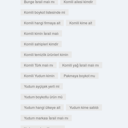
Bunge İsrail malı mı
Komili ailesi kimdir
Komili boykot listesinde mi
Komili hangi firmaya ait
Komili kime ait
Komili kimin İsrail malı
Komili sahipleri kimdir
Komili temizlik ürünleri kimin
Komili Türk malı mı
Komili yağ İsrail malı mı
Komili Yudum kimin
Pakmaya boykot mu
Yudum ayçiçek yerli mi
Yudum boykotlu ürün mü
Yudum hangi ülkeye ait
Yudum kime satıldı
Yudum markası İsrail malı mı