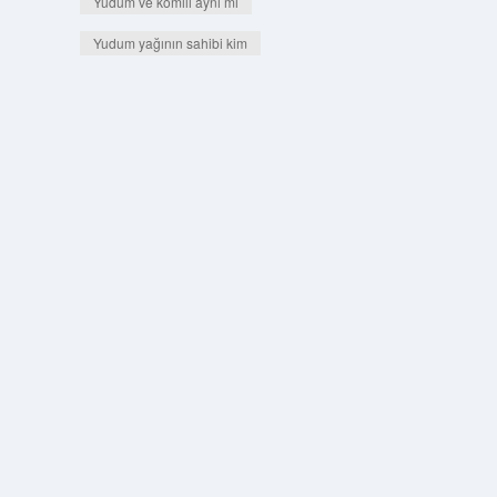
Yudum ve komili aynı mı
Yudum yağının sahibi kim