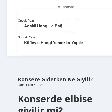
Anasayfa
menüyü
aç
Gizlilik Politikası
Önceki Yazı
Adakli Hangi Ile Bağlı
Teknoloji ve Aşk
Yasal Uyarı
Sonraki Yazı
Dijital dünyada keyifli bir macera!
Köfteyle Hangi Yemekler Yapılır
Hakkımızda
Konsere Giderken Ne Giyilir
Tarih: Ekim 6, 2024
Konserde elbise
giyilir mi?