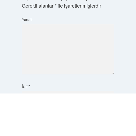
Gerekli alanlar
*
ile işaretlenmişlerdir
Yorum
İsim*
Scrol
to
the
E-Posta*
top