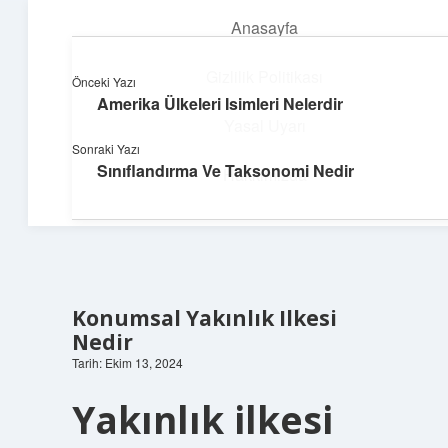
Anasayfa
menüyü
aç
Gizlilik Politikası
Önceki Yazı
Amerika Ülkeleri Isimleri Nelerdir
Teknoloji ve Aşk
Yasal Uyarı
Sonraki Yazı
Dijital dünyada keyifli bir macera!
Sınıflandırma Ve Taksonomi Nedir
Hakkımızda
Konumsal Yakınlık Ilkesi
Nedir
Tarih: Ekim 13, 2024
Yakınlık ilkesi