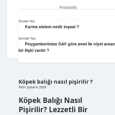
Anasayfa
menüyü
aç
Gizlilik Politikası
Önceki Yazı
Karma sistem nedir inşaat ?
Teknoloji ve Aşk
Yasal Uyarı
Sonraki Yazı
Dijital dünyada keyifli bir macera!
Peygamberimize SAV göre amel ile niyet arası
Hakkımızda
bir ilişki vardır ?
Köpek balığı nasıl pişirilir ?
Tarih: Şubat 4, 2026
Köpek Balığı Nasıl
Pişirilir? Lezzetli Bir