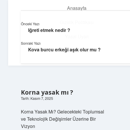
Anasayfa
menüyü
aç
Gizlilik Politikası
Önceki Yazı
Iğreti etmek nedir ?
Teknoloji ve Aşk
Yasal Uyarı
Sonraki Yazı
Dijital dünyada keyifli bir macera!
Kova burcu erkeği aşık olur mu ?
Hakkımızda
Korna yasak mı ?
Tarih: Kasım 7, 2025
Korna Yasak Mı? Gelecekteki Toplumsal
ve Teknolojik Değişimler Üzerine Bir
Vizyon