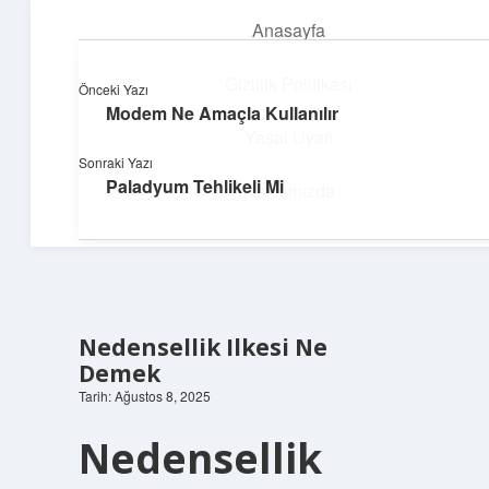
Anasayfa
menüyü
aç
Gizlilik Politikası
Önceki Yazı
Modem Ne Amaçla Kullanılır
Teknoloji ve Aşk
Yasal Uyarı
Sonraki Yazı
Dijital dünyada keyifli bir macera!
Paladyum Tehlikeli Mi
Hakkımızda
Nedensellik Ilkesi Ne
Demek
Tarih: Ağustos 8, 2025
Nedensellik