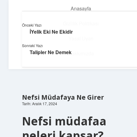
Anasayfa
menüyü
aç
Gizlilik Politikası
Önceki Yazı
İYelik Eki Ne Ekidir
Teknoloji ve Aşk
Yasal Uyarı
Sonraki Yazı
Dijital dünyada keyifli bir macera!
Talipler Ne Demek
Hakkımızda
Nefsi Müdafaya Ne Girer
Tarih: Aralık 17, 2024
Nefsi müdafaa
neleri kapsar?